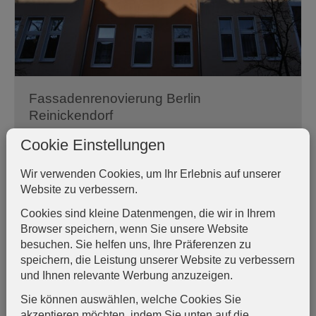
Fassadenrenovierung Berlin
Reinickendorf
Fassadeninstandsetzung, Betonsanierung,
Cookie Einstellungen
Stucksanierung, Putzarbeiten und Türsanierung
Wir verwenden Cookies, um Ihr Erlebnis auf unserer
Fassadenrenovierung
Weiterlesen …
Website zu verbessern.
Berlin
Reinickendorf
Cookies sind kleine Datenmengen, die wir in Ihrem
Browser speichern, wenn Sie unsere Website
besuchen. Sie helfen uns, Ihre Präferenzen zu
Denkmalschutzarbeiten Treppenhaus in
speichern, die Leistung unserer Website zu verbessern
Potsdam
und Ihnen relevante Werbung anzuzeigen.
Treppenhaussanierung, Spachtel- und
Sie können auswählen, welche Cookies Sie
Malerarbeiten, Schmucktechniken
akzeptieren möchten, indem Sie unten auf die