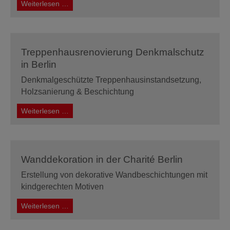
Treppenhausrenovierung
Weiterlesen …
in
Brandenburg
Treppenhausrenovierung Denkmalschutz
in Berlin
Denkmalgeschützte Treppenhausinstandsetzung,
Holzsanierung & Beschichtung
Treppenhausrenovierung
Weiterlesen …
Denkmalschutz
in
Berlin
Wanddekoration in der Charité Berlin
Erstellung von dekorative Wandbeschichtungen mit
kindgerechten Motiven
Wanddekoration
Weiterlesen …
in
der