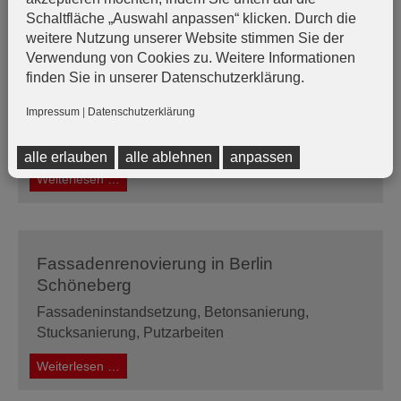
Denkmalschutzarbeiten
Weiterlesen …
Schaltfläche „Auswahl anpassen“ klicken. Durch die
Treppenhaus
weitere Nutzung unserer Website stimmen Sie der
in
Verwendung von Cookies zu. Weitere Informationen
Potsdam
finden Sie in unserer Datenschutzerklärung.
Wandbeschichtung in Charlottenburg
Impressum
|
Datenschutzerklärung
Hochwertige Maler- und Lackierarbeiten mit Farrow
& Ball Wandfarben
alle erlauben
alle ablehnen
anpassen
Wandbeschichtung
Weiterlesen …
in
Charlottenburg
Fassadenrenovierung in Berlin
Schöneberg
Fassadeninstandsetzung, Betonsanierung,
Stucksanierung, Putzarbeiten
Fassadenrenovierung
Weiterlesen …
in