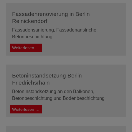
Charité
Berlin
Fassadenrenovierung in Berlin
Reinickendorf
Fassadensanierung, Fassadenanstriche,
Betonbeschichtung
Fassadenrenovierung
Weiterlesen …
in
Berlin
Reinickendorf
Betoninstandsetzung Berlin
Friedrichsrhain
Betoninstandsetzung an den Balkonen,
Betonbeschichtung und Bodenbeschichtung
Betoninstandsetzung
Weiterlesen …
Berlin
Friedrichsrhain